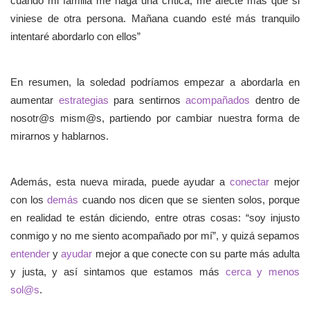
cuando mi familia me haga una crítica, me afecte más que si
viniese de otra persona. Mañana cuando esté más tranquilo
intentaré abordarlo con ellos”
En resumen, la soledad podríamos empezar a abordarla en
aumentar
estrategias
para sentirnos
acompañados
dentro de
nosotr@s mism@s, partiendo por cambiar nuestra forma de
mirarnos y hablarnos.
Además, esta nueva mirada, puede ayudar a
conectar
mejor
con los
demás
cuando nos dicen que se sienten solos, porque
en realidad te están diciendo, entre otras cosas: “soy injusto
conmigo y no me siento acompañado por mí”, y quizá sepamos
entender
y
ayudar
mejor a que conecte con su parte más adulta
y justa, y así sintamos que estamos más
cerca y menos
sol@s
.